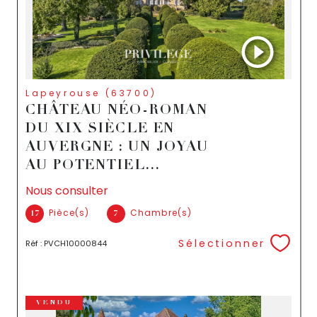
Lapeyrouse (63700)
CHÂTEAU NÉO-ROMAN
DU XIX SIÈCLE EN
AUVERGNE : UN JOYAU
AU POTENTIEL...
Nous consulter
Pièce(s)
Chambre(s)
17
7
Sélectionner
Réf : PVCH10000844
VENDU