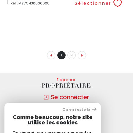
Sélectionner
Réf : MSVCH30000008
1
2
Espace
PROPRIÉTAIRE
Se connecter
On en reste là
Nous
Comme beaucoup, notre site
ADHÉRONS
utilise les cookies
On aimerait vous accompagner pendant