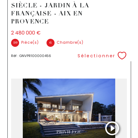
SIÈCLE - JARDIN À LA
FRANÇAISE - AIX EN
PROVENCE
2 480 000 €
Pièce(s)
Chambre(s)
10
6
Sélectionner
Réf : GNVPR100000456