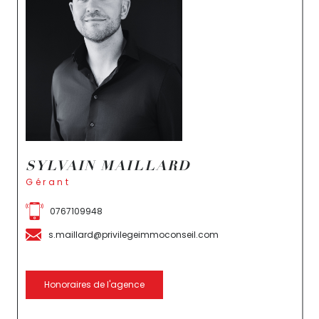
SYLVAIN MAILLARD
Gérant
0767109948
s.maillard@privilegeimmoconseil.com
Honoraires de l'agence