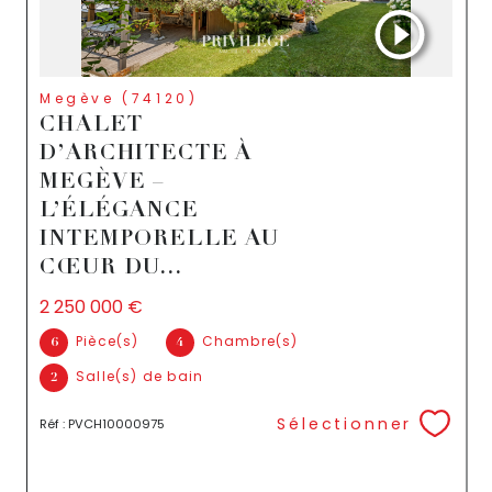
Megève (74120)
CHALET
D’ARCHITECTE À
MEGÈVE –
L’ÉLÉGANCE
INTEMPORELLE AU
CŒUR DU...
2 250 000 €
Pièce(s)
Chambre(s)
6
4
Salle(s) de bain
2
Sélectionner
Réf : PVCH10000975