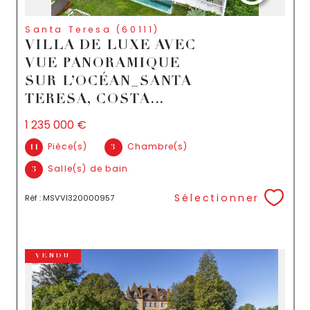
Santa Teresa (60111)
VILLA DE LUXE AVEC
VUE PANORAMIQUE
SUR L’OCÉAN_SANTA
TERESA, COSTA...
1 235 000 €
Pièce(s)
Chambre(s)
11
3
Salle(s) de bain
3
Sélectionner
Réf : MSVVI320000957
VENDU