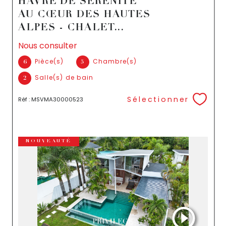
HAVRE DE SÉRÉNITÉ
AU CŒUR DES HAUTES
ALPES - CHALET...
Nous consulter
Pièce(s)
Chambre(s)
6
5
Salle(s) de bain
2
Sélectionner
Réf : MSVMA30000523
NOUVEAUTÉ