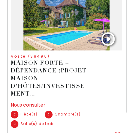
Aoste (38490)
MAISON FORTE +
DÉPENDANCE (PROJET
MAISON
D'HÔTES/INVESTISSE
MENT...
Nous consulter
Pièce(s)
Chambre(s)
7
5
Salle(s) de bain
2