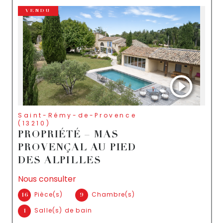
VENDU
Saint-Rémy-de-Provence
(13210)
PROPRIÉTÉ – MAS
PROVENÇAL AU PIED
DES ALPILLES
Nous consulter
Pièce(s)
Chambre(s)
16
9
Salle(s) de bain
1