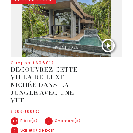
COUP DE COEUR
Quepos (60601)
DÉCOUVREZ CETTE
VILLA DE LUXE
NICHÉE DANS LA
JUNGLE AVEC UNE
VUE...
6 000 000 €
Pièce(s)
Chambre(s)
10
5
Salle(s) de bain
5