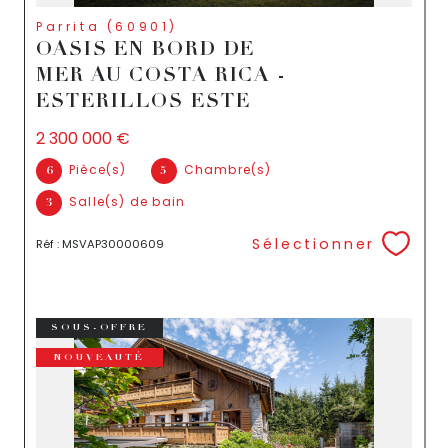
Parrita (60901)
OASIS EN BORD DE
MER AU COSTA RICA -
ESTERILLOS ESTE
2 300 000 €
Pièce(s)
Chambre(s)
6
5
Salle(s) de bain
3
Sélectionner
Réf : MSVAP30000609
SOUS-OFFRE
NOUVEAUTÉ