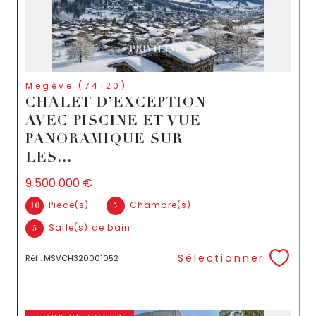
Megève (74120)
CHALET D’EXCEPTION
AVEC PISCINE ET VUE
PANORAMIQUE SUR
LES...
9 500 000 €
Pièce(s)
Chambre(s)
10
5
Salle(s) de bain
5
Sélectionner
Réf : MSVCH320001052