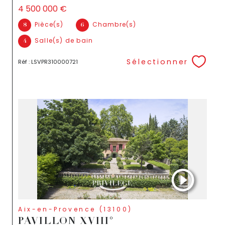
4 500 000 €
Pièce(s)
Chambre(s)
8
6
Salle(s) de bain
4
Sélectionner
Réf : LSVPR310000721
Aix-en-Provence (13100)
PAVILLON XVIII°