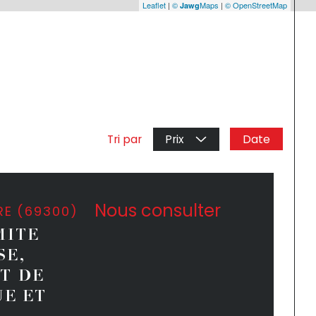
Leaflet
|
©
Maps
|
© OpenStreetMap
Jawg
Date
Tri par
Prix
Nous consulter
RE (69300)
MITE
SE,
T DE
UE ET