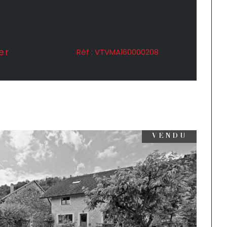
er
Réf : VTVMA160000208
VENDU