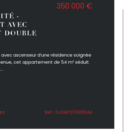
350 000 €
ITÉ -
T AVEC
T DOUBLE
8 avec ascenseur d’une résidence soignée
tenue, cet appartement de 54 m² séduit
..
er
Réf : DJVAP270001044