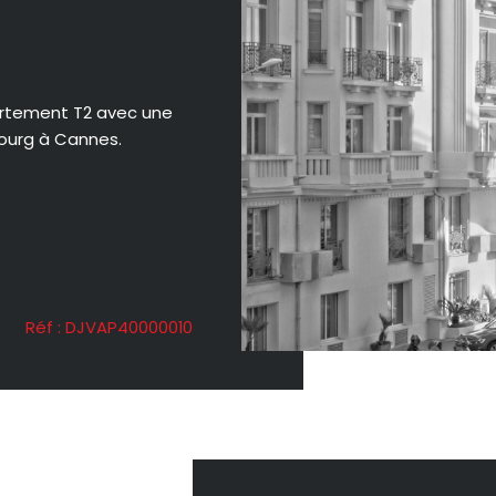
artement T2 avec une
bourg à Cannes.
Réf : DJVAP40000010