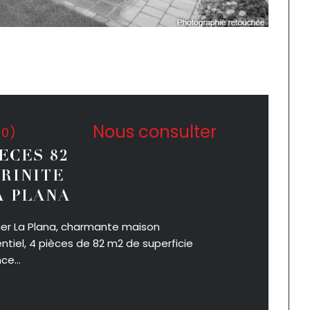
Nous consulter
40)
ECES 82
TRINITE
A PLANA
rtier La Plana, charmante maison
tiel, 4 pièces de 82 m2 de superficie
e...