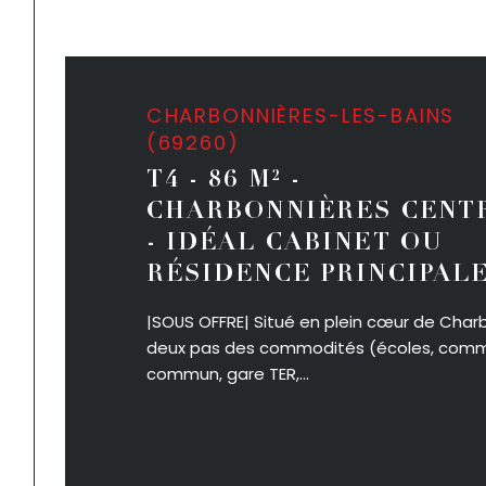
CHARBONNIÈRES-LES-BAINS
(69260)
T4 - 86 M² -
CHARBONNIÈRES CENT
- IDÉAL CABINET OU
RÉSIDENCE PRINCIPAL
|SOUS OFFRE| Situé en plein cœur de Charb
deux pas des commodités (écoles, comme
commun, gare TER,...