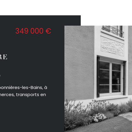
349 000 €
RE
E
onnières-les-Bains, à
rces, transports en