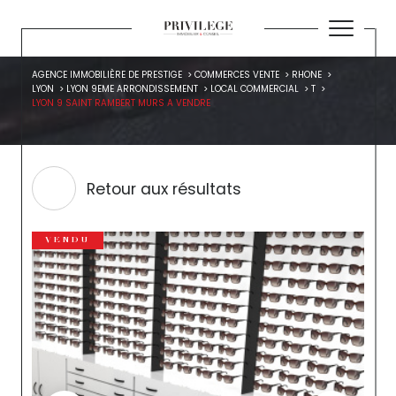
AGENCE IMMOBILIÈRE DE PRESTIGE
COMMERCES VENTE
RHONE
LYON
LYON 9EME ARRONDISSEMENT
LOCAL COMMERCIAL
T
LYON 9 SAINT RAMBERT MURS A VENDRE
Retour aux résultats
VENDU