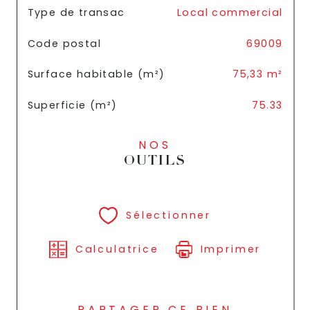
TRAD_SIROCCO_Caracteristique
Valeurs
Type de transac
Local commercial
Code postal
69009
Surface habitable (m²)
75,33 m²
Superficie (m²)
75.33
NOS
OUTILS
Sélectionner
Calculatrice
Imprimer
PARTAGER CE BIEN