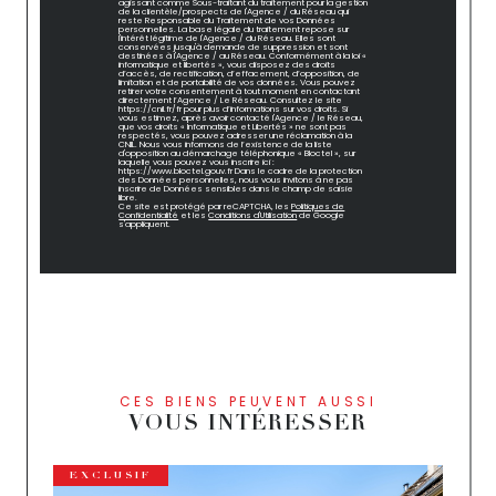
agissant comme Sous-traitant du traitement pour la gestion
de la clientèle/prospects de l'Agence / du Réseau qui
reste Responsable du Traitement de vos Données
personnelles. La base légale du traitement repose sur
l'intérêt légitime de l'Agence / du Réseau. Elles sont
conservées jusqu'à demande de suppression et sont
destinées à l'Agence / au Réseau. Conformément à la loi «
informatique et libertés », vous disposez des droits
d’accès, de rectification, d’effacement, d’opposition, de
limitation et de portabilité de vos données. Vous pouvez
retirer votre consentement à tout moment en contactant
directement l’Agence / Le Réseau. Consultez le site
https://cnil.fr/fr pour plus d’informations sur vos droits. Si
vous estimez, après avoir contacté l'Agence / le Réseau,
que vos droits « Informatique et Libertés » ne sont pas
respectés, vous pouvez adresser une réclamation à la
CNIL. Nous vous informons de l’existence de la liste
d'opposition au démarchage téléphonique « Bloctel », sur
laquelle vous pouvez vous inscrire ici :
https://www.bloctel.gouv.fr Dans le cadre de la protection
des Données personnelles, nous vous invitons à ne pas
inscrire de Données sensibles dans le champ de saisie
libre.
Ce site est protégé par reCAPTCHA, les
Politiques de
Confidentialité
et les
Conditions d'Utilisation
de Google
s'appliquent.
CES BIENS PEUVENT AUSSI
VOUS INTÉRESSER
EXCLUSIF