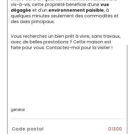
vis-à-vis, cette propriété bénéficie d’une 
vue 
dégagée
 et d’un 
environnement paisible
, à 
quelques minutes seulement des commodités et 
des axes principaux.
Vous recherchez un bien prêt à vivre, sans travaux, 
avec de belles prestations ? Cette maison est 
faite pour vous. Contactez-moi pour la visiter !
général
TRAD_SIROCCO_Caracteristique
Valeurs
Code postal
01300