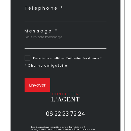
Téléphone *
Message *
J'accepte les conditions d'utilisation des données *
* Champ obligatoire
Envoyer
CONTACTER
L'AGENT
06 22 23 72 24
Les informations recueillies sur ce formulaire sont
enregistrées dans un fichier informatisé par La Boite Immo