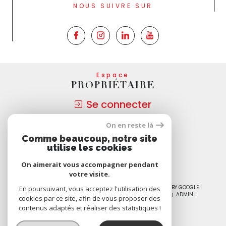
NOUS SUIVRE SUR
Espace
PROPRIÉTAIRE
Se connecter
On en reste là
Nous
Comme beaucoup, notre site
ADHÉRONS
utilise les cookies
On aimerait vous accompagner pendant
votre visite.
© 2026 | TOUS DROITS RÉSERVÉS | TRADUCTION POWERED BY GOOGLE |
En poursuivant, vous acceptez l'utilisation des
NOS HONORAIRES
PLAN DU SITE
MENTIONS LÉGALES
ADMIN
cookies par ce site, afin de vous proposer des
NOS PARTENAIRES
POLITIQUE RGPD
COOKIES
contenus adaptés et réaliser des statistiques !