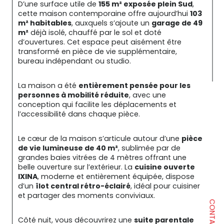
D’une surface utile de 
155 m² exposée plein Sud
, 
cette maison contemporaine offre aujourd’hui 
103 
m² habitables
, auxquels s’ajoute un 
garage de 49 
m²
 déjà isolé, chauffé par le sol et doté 
d’ouvertures. Cet espace peut aisément être 
transformé en pièce de vie supplémentaire, 
bureau indépendant ou studio.
La maison a été 
entièrement pensée pour les 
personnes à mobilité réduite
, avec une 
conception qui facilite les déplacements et 
l’accessibilité dans chaque pièce.
Le cœur de la maison s’articule autour d’une 
pièce 
de vie lumineuse de 40 m²
, sublimée par de 
grandes baies vitrées de 4 mètres offrant une 
belle ouverture sur l’extérieur. La 
cuisine ouverte 
IXINA
, moderne et entièrement équipée, dispose 
d’un 
îlot central rétro-éclairé
, idéal pour cuisiner 
et partager des moments conviviaux.
CONTACT
Côté nuit, vous découvrirez une 
suite parentale 