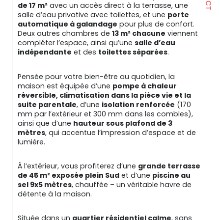
de 17 m²
 avec un accès direct à la terrasse, une 
salle d’eau privative avec toilettes, et une 
porte 
automatique à galandage
 pour plus de confort. 
Deux autres chambres de 
13 m² chacune
 viennent 
compléter l’espace, ainsi qu’une 
salle d’eau 
indépendante
 et des 
toilettes séparées
.
Pensée pour votre bien-être au quotidien, la 
maison est équipée d’une 
pompe à chaleur 
réversible, climatisation dans la pièce vie et la 
suite parentale
, d’une 
isolation renforcée
 (170 
mm par l’extérieur et 300 mm dans les combles), 
ainsi que d’une 
hauteur sous plafond de 3 
mètres
, qui accentue l’impression d’espace et de 
lumière.
À l’extérieur, vous profiterez d’une 
grande terrasse 
de 45 m² exposée plein Sud
 et d’une 
piscine au 
sel 9x5 mètres
, chauffée – un véritable havre de 
détente à la maison.
Située dans un 
quartier résidentiel calme
, sans 