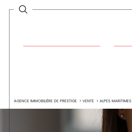
Type
Type
d'offre
de
VENTE
TYPE D
bien
AGENCE IMMOBILIÈRE DE PRESTIGE
VENTE
ALPES MARITIMES