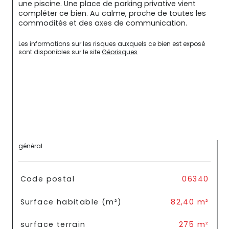
une piscine. Une place de parking privative vient 
compléter ce bien. Au calme, proche de toutes les 
commodités et des axes de communication.
Les informations sur les risques auxquels ce bien est exposé 
sont disponibles sur le site 
Géorisques
général
TRAD_SIROCCO_Caracteristique
Valeurs
Code postal
06340
Surface habitable (m²)
82,40 m²
surface terrain
275 m²