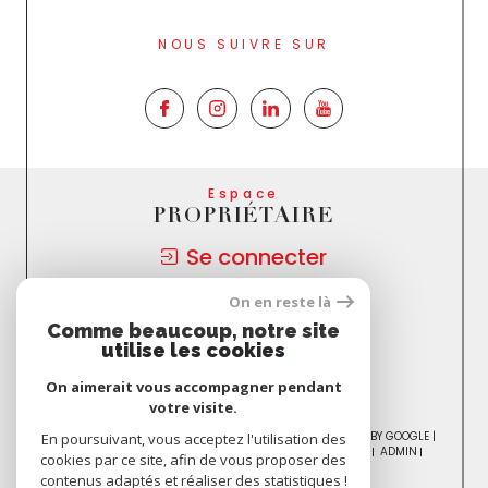
NOUS SUIVRE SUR
Espace
PROPRIÉTAIRE
Se connecter
On en reste là
Nous
Comme beaucoup, notre site
ADHÉRONS
utilise les cookies
On aimerait vous accompagner pendant
votre visite.
© 2026 | TOUS DROITS RÉSERVÉS | TRADUCTION POWERED BY GOOGLE |
En poursuivant, vous acceptez l'utilisation des
NOS HONORAIRES
PLAN DU SITE
MENTIONS LÉGALES
ADMIN
cookies par ce site, afin de vous proposer des
NOS PARTENAIRES
POLITIQUE RGPD
COOKIES
contenus adaptés et réaliser des statistiques !