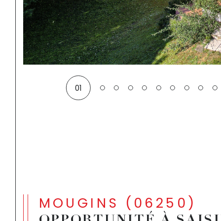
01
MOUGINS (06250)