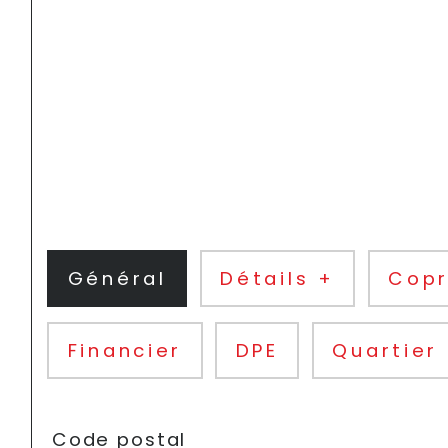
Général
Détails +
Copr
Financier
DPE
Quartier
TRAD_SIROCCO_Caracteristique
Valeurs
Code postal