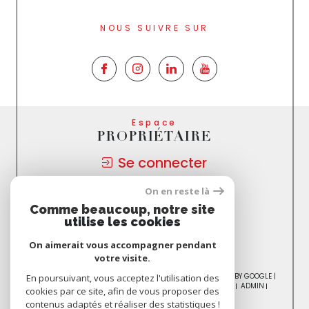
NOUS SUIVRE SUR
Espace
PROPRIÉTAIRE
Se connecter
On en reste là
Nous
Comme beaucoup, notre site
ADHÉRONS
utilise les cookies
On aimerait vous accompagner pendant
votre visite.
© 2026 | TOUS DROITS RÉSERVÉS | TRADUCTION POWERED BY GOOGLE |
En poursuivant, vous acceptez l'utilisation des
NOS HONORAIRES
PLAN DU SITE
MENTIONS LÉGALES
ADMIN
cookies par ce site, afin de vous proposer des
NOS PARTENAIRES
POLITIQUE RGPD
COOKIES
contenus adaptés et réaliser des statistiques !