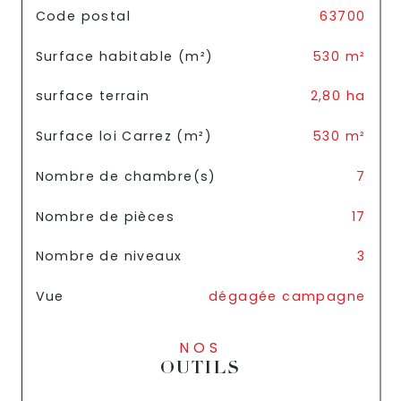
TRAD_SIROCCO_Caracteristique
Valeurs
Code postal
63700
Surface habitable (m²)
530 m²
surface terrain
2,80 ha
Surface loi Carrez (m²)
530 m²
Nombre de chambre(s)
7
Nombre de pièces
17
Nombre de niveaux
3
Vue
dégagée campagne
NOS
OUTILS