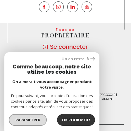
Espace
PROPRIÉTAIRE
Se connecter
On en reste là
Nous
Comme beaucoup, notre site
ADHÉRONS
utilise les cookies
On aimerait vous accompagner pendant
votre visite.
© 2026 | TOUS DROITS RÉSERVÉS | TRADUCTION POWERED BY GOOGLE |
En poursuivant, vous acceptez l'utilisation des
NOS HONORAIRES
PLAN DU SITE
MENTIONS LÉGALES
ADMIN
cookies par ce site, afin de vous proposer des
NOS PARTENAIRES
POLITIQUE RGPD
COOKIES
contenus adaptés et réaliser des statistiques !
PARAMÉTRER
OK POUR MOI !