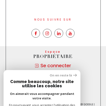
NOUS SUIVRE SUR
Espace
PROPRIÉTAIRE
Se connecter
On en reste là
Nous
Comme beaucoup, notre site
ADHÉRONS
utilise les cookies
On aimerait vous accompagner pendant
votre visite.
© 2026 | TOUS DROITS RÉSERVÉS | TRADUCTION POWERED BY GOOGLE |
En poursuivant, vous acceptez l'utilisation des