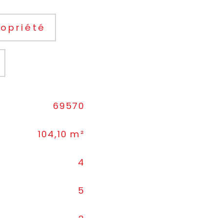
opriété
69570
104,10 m²
4
5