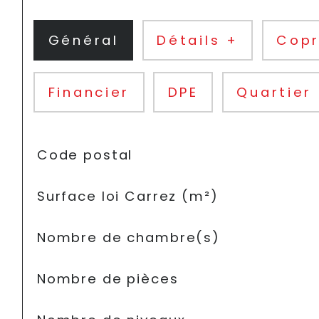
Général
Détails +
Copr
Financier
DPE
Quartier
TRAD_SIROCCO_Caracteristique
Valeurs
Code postal
Surface loi Carrez (m²)
Nombre de chambre(s)
Nombre de pièces