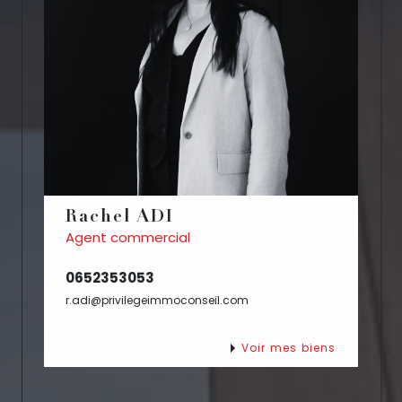
Rachel ADI
Agent commercial
0652353053
r.adi@privilegeimmoconseil.com
Voir mes biens