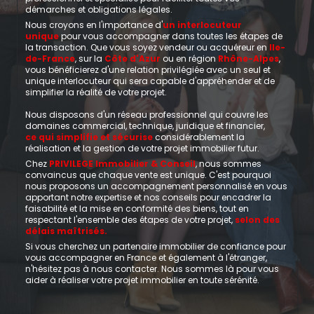
démarches et obligations légales.
Nous croyons en l'importance d'
un interlocuteur
unique
pour vous accompagner dans toutes les étapes de
la transaction. Que vous soyez vendeur ou acquéreur en
Ile-
de-France
, sur la
Côte d'Azur
ou en région
Rhône-Alpes
,
vous bénéficierez d'une relation privilégiée avec un seul et
unique interlocuteur qui sera capable d'appréhender et de
simplifier la réalité de votre projet.
Nous disposons d'un réseau professionnel qui couvre les
domaines commercial, technique, juridique et financier,
ce qui simplifie et sécurise
considérablement la
réalisation et la gestion de votre projet immobilier futur.
Chez
PRIVILEGE Immobilier & Conseil
, nous sommes
convaincus que chaque vente est unique. C'est pourquoi
nous proposons un accompagnement personnalisé en vous
apportant notre expertise et nos conseils pour encadrer la
faisabilité et la mise en conformité des biens, tout en
respectant l'ensemble des étapes de votre projet,
selon des
délais maîtrisés.
Si vous cherchez un partenaire immobilier de confiance pour
vous accompagner en France et également à l'étranger,
n'hésitez pas à nous contacter. Nous sommes là pour vous
aider à réaliser votre projet immobilier en toute sérénité.