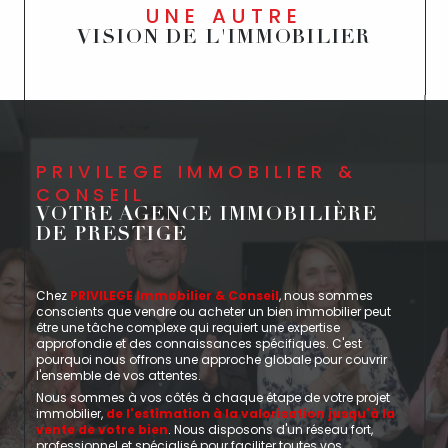
UNE AUTRE
VISION DE L'IMMOBILIER
PRIVILEGE IMMOBILIER &
CONSEIL
VOTRE AGENCE IMMOBILIÈRE
DE PRESTIGE
Chez
PRIVILEGE Immobilier & Conseil
, nous sommes
conscients que vendre ou acheter un bien immobilier peut
être une tâche complexe qui requiert une expertise
approfondie et des connaissances spécifiques. C'est
pourquoi nous offrons une approche globale pour couvrir
l'ensemble de vos attentes.
Nous sommes à vos côtés à chaque étape de votre projet
immobilier,
de l'estimation à la valorisation jusqu'à la
vente de votre bien
. Nous disposons d'un réseau fort,
professionnel et spécialisé pour faciliter toutes vos