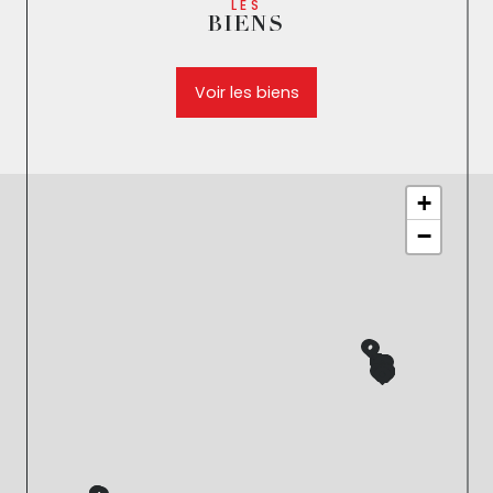
LES
BIENS
Voir les biens
+
−