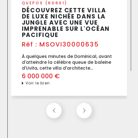
CANNES (06400)
CANNES – VILLA BELLE
RIVE, PROPRIÉTÉ
HISTORIQUE D’EXCEPTION
EN FRONT DE MER
Réf : DJVPR270001095
Au cœur d’un environnement privilégié
entre Cannes et la Croix-des-Gardes, à
quelques pas des plages, la Villa Belle
Rive incarne toute...
5 775 000 €
Voir le bien