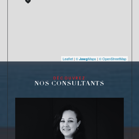
Leaflet
|
©
Maps
|
© OpenStreetMap
Jawg
DÉCOUVREZ
NOS CONSULTANTS