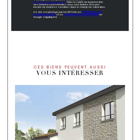
https://www.bloctel.gouv.fr
. Dans le cadre de la protection
des Données personnelles, nous vous invitons à ne pas
inscrire de Données sensibles dans le champ de saisie libre.
Ce site est protégé par reCAPTCHA, les
Politiques de
Confidentialité
et es
Conditions d'utilisation
de
Google s'appliquent.
CES BIENS PEUVENT AUSSI
VOUS INTÉRESSER