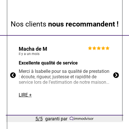
Nos clients
nous recommandent !
Macha de M
Nat
il y a un mois
il y a 
Excellente qualité de service
Exce
Merci à Isabelle pour sa qualité de prestation
Un im
: écoute, rigueur, justesse et rapidité de
aide 
service lors de l’estimation de notre maison.
appartement. Dè
Nous la recommandons vivement.
grandement
notre 
LIRE +
LIRE 
suite
C’est une 
toujou
exempl
5
/
5
garanti par
sans 
avons