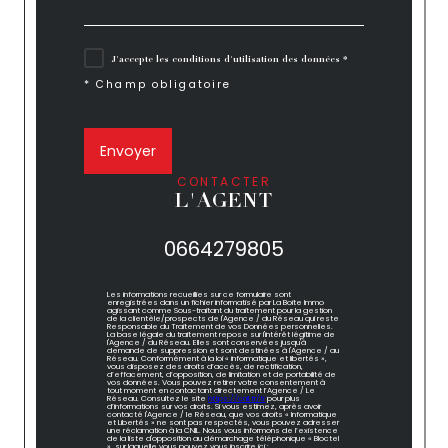
J'accepte les conditions d'utilisation des données *
* Champ obligatoire
Envoyer
CONTACTER
L'AGENT
0664279805
Les informations recueillies sur ce formulaire sont
enregistrées dans un fichier informatisé par La Boite Immo
agissant comme Sous-traitant du traitement pour la gestion
de la clientèle/prospects de l'Agence / du Réseau qui reste
Responsable du Traitement de vos Données personnelles.
La base légale du traitement repose sur l'intérêt légitime de
l'Agence / du Réseau. Elles sont conservées jusqu'à
demande de suppression et sont destinées à l'Agence / au
Réseau. Conformément à la loi « informatique et libertés »,
vous disposez des droits d’accès, de rectification,
d’effacement, d’opposition, de limitation et de portabilité de
vos données. Vous pouvez retirer votre consentement à
tout moment en contactant directement l’Agence / Le
Réseau. Consultez le site
https://cnil.fr/fr
pour plus
d’informations sur vos droits. Si vous estimez, après avoir
contacté l'Agence / le Réseau, que vos droits « Informatique
et Libertés » ne sont pas respectés, vous pouvez adresser
une réclamation à la CNIL. Nous vous informons de l’existence
de la liste d'opposition au démarchage téléphonique « Bloctel
», sur laquelle vous pouvez vous inscrire ici :