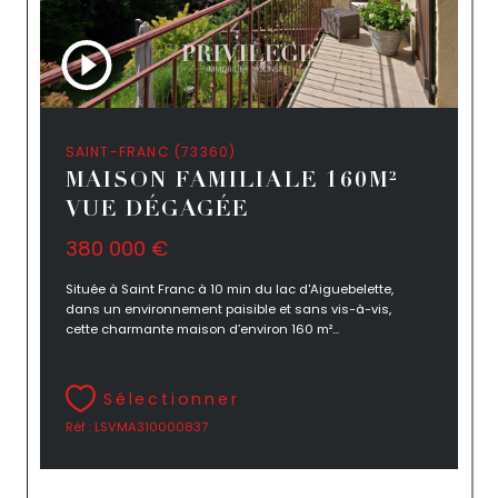
SAINT-FRANC (73360)
MAISON FAMILIALE 160M²
VUE DÉGAGÉE
380 000 €
Située à Saint Franc à 10 min du lac d'Aiguebelette,
dans un environnement paisible et sans vis-à-vis,
cette charmante maison d’environ 160 m²...
Sélectionner
Réf : LSVMA310000837