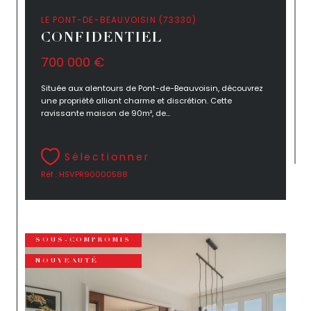
LE PONT-DE-BEAUVOISIN (73330)
CONFIDENTIEL
700 000 €
Située aux alentours de Pont-de-Beauvoisin, découvrez
une propriété alliant charme et discrétion. Cette
ravissante maison de 90m², de...
Sélectionner
Réf : HSVPR90000588
SOUS-COMPROMIS
NOUVEAUTÉ