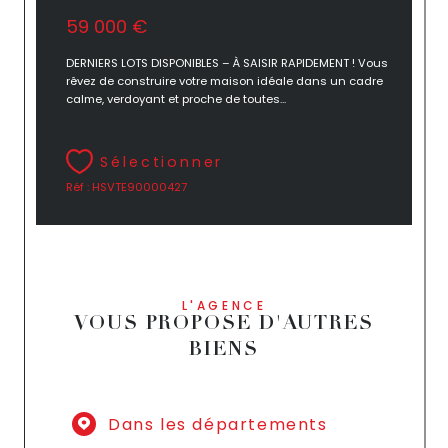
59 000 €
DERNIERS LOTS DISPONIBLES – À SAISIR RAPIDEMENT ! Vous
rêvez de construire votre maison idéale dans un cadre
calme, verdoyant et proche de toutes...
Sélectionner
Réf : HSVTE90000427
L'AGENCE
VOUS PROPOSE D'AUTRES
BIENS
Dans les départements