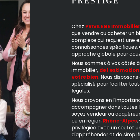
PRESTIGE
Chez
PRIVILEGE Immobilier
que vendre ou acheter un b
complexe qui requiert une e
connaissances spécifiques. 
approche globale pour couvr
Nous sommes à vos côtés à 
immobilier,
de l'estimation 
votre bien
. Nous disposons 
spécialisé pour faciliter to
légales.
Nous croyons en l'importanc
accompagner dans toutes le
soyez vendeur ou acquéreu
ou en région
Rhône-Alpes
,
privilégiée avec un seul et 
d'appréhender et de simplifie