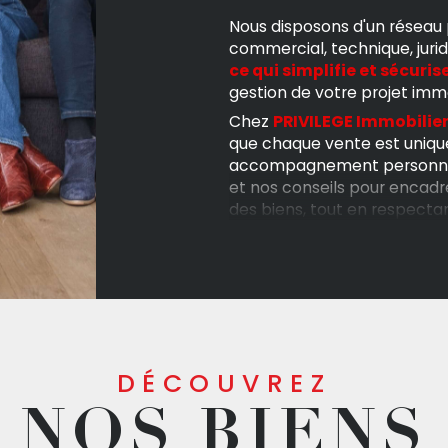
Nous disposons d'un réseau 
commercial, technique, jurid
ce qui simplifie et sécuris
gestion de votre projet immob
Chez
PRIVILEGE Immobilier
que chaque vente est uniqu
accompagnement personnali
et nos conseils pour encadre
des biens, tout en respecta
projet,
selon des délais ma
Si vous cherchez un partena
accompagner en France et é
nous contacter. Nous sommes
projet immobilier en toute s
DÉCOUVREZ
NOS BIENS