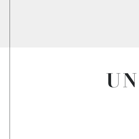
élèbre queue de baleine
a d'architecte...
UN