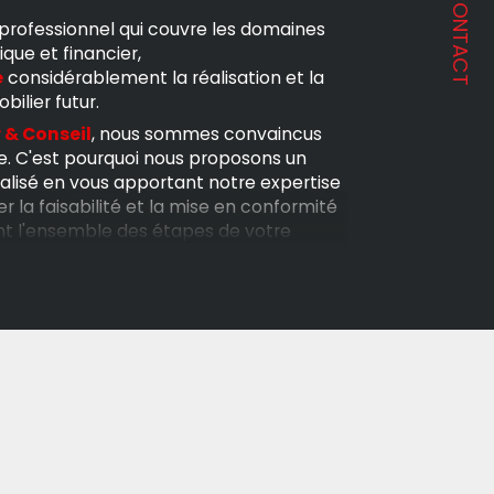
CONTACT
professionnel qui couvre les domaines
ique et financier,
e
considérablement la réalisation et la
ilier futur.
 & Conseil
, nous sommes convaincus
e. C'est pourquoi nous proposons un
sé en vous apportant notre expertise
r la faisabilité et la mise en conformité
nt l'ensemble des étapes de votre
îtrisés.
ire immobilier de confiance pour vous
galement à l'étranger, n'hésitez pas à
 là pour vous aider à réaliser votre
érénité.