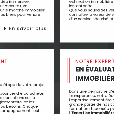
vidéo immersive,
estimation immobilière g
sur mesure), vos
instantanée.
r le marché immobilier.
Que vous souhaitiez v
 vos biens pour vendre
connaître la valeur de 
d’un service sécurisé 
En savoir plus
ENT
NOTRE EXPER
EN ÉVALUA
IMMOBILIÈ
ue étape de votre projet
Dans une démarche d’e
 pour vendre ou acheter
transparence, notre éq
 conseillons sur la
l’expertise immobilière 
glementaire, et les
grande partie de nos co
 vos besoins. Chaque
formation dispensée pa
accompagnement l’est
l’Expertise Immobilièr