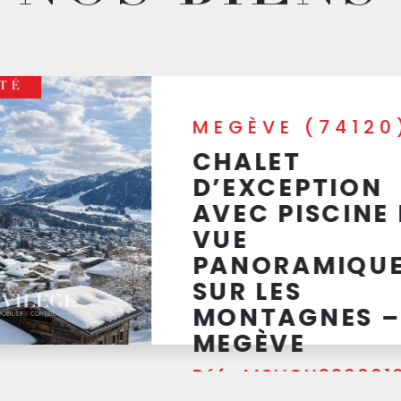
TÉ
CANNES (0640
CANNES – VIL
BELLE RIVE,
PROPRIÉTÉ
HISTORIQUE
D’EXCEPTION 
FRONT DE MER
Réf : DJVPR2700010
Au cœur d’un environnement pri
5 775 000 €
Voir
entre Cannes et la Croix-des-G
quelques pas des plages, la Vill