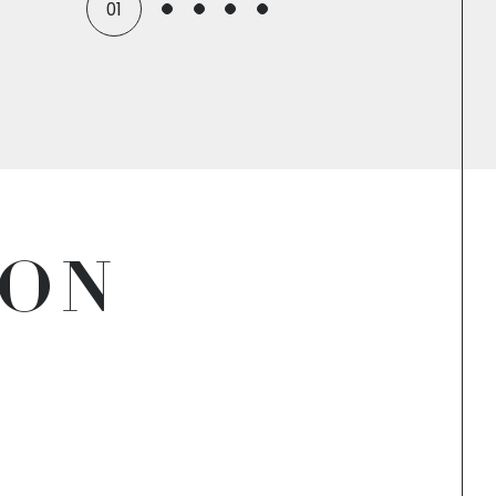
01
ION