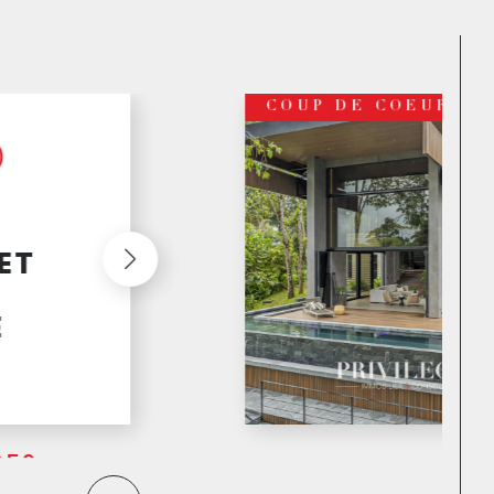
VENDU
0)
LA
EN
95
vilégié
 le bien
ardes, à
a Belle