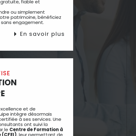
ratuite, fiable et
endre ou simplement
votre patrimoine, bénéficiez
et sans engagement.
En savoir plus
TISE
TION
RE
xcellence et de
uipe intègre désormais
certifiée à ses services. Une
nsultants ont suivi la
r le
Centre de Formation à
e (CFEI)
, leur permettant de