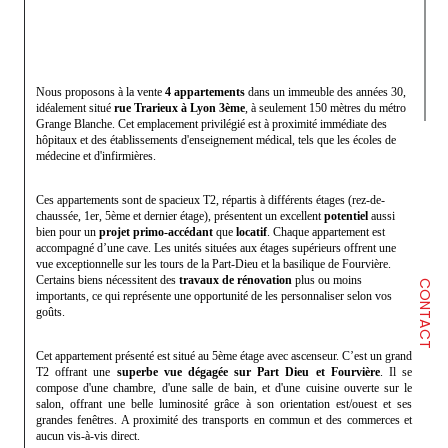
Nous proposons à la vente
4 appartements
dans un immeuble des années 30,
idéalement situé
rue Trarieux à Lyon 3ème
, à seulement 150 mètres du métro
Grange Blanche. Cet emplacement privilégié est à proximité immédiate des
hôpitaux et des établissements d'enseignement médical, tels que les écoles de
médecine et d'infirmières.
Ces appartements sont de spacieux T2, répartis à différents étages (rez-de-
chaussée, 1er, 5ème et dernier étage), présentent un excellent
potentiel
aussi
bien pour un
projet primo-accédant
que
locatif
. Chaque appartement est
accompagné d’une cave. Les unités situées aux étages supérieurs offrent une
vue exceptionnelle sur les tours de la Part-Dieu et la basilique de Fourvière.
Certains biens nécessitent des
travaux de rénovation
plus ou moins
CONTACT
importants, ce qui représente une opportunité de les personnaliser selon vos
goûts.
Cet appartement présenté est situé au 5ème étage avec ascenseur. C’est un grand
T2 offrant une
superbe vue dégagée sur Part Dieu et Fourvière
. Il se
compose d'une chambre, d'une salle de bain, et d'une cuisine ouverte sur le
salon, offrant une belle luminosité grâce à son orientation est/ouest et ses
grandes fenêtres. A proximité des transports en commun et des commerces et
aucun vis-à-vis direct.