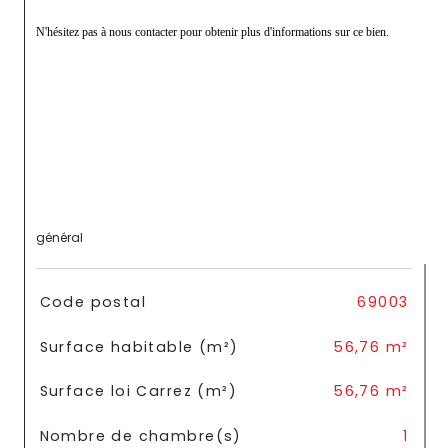
N'hésitez pas à nous contacter pour obtenir plus d'informations sur ce bien.
général
TRAD_SIROCCO_Caracteristique
Valeurs
Code postal
69003
Surface habitable (m²)
56,76 m²
Surface loi Carrez (m²)
56,76 m²
Nombre de chambre(s)
1