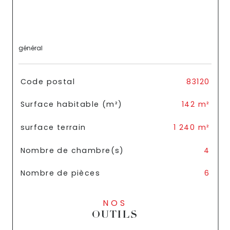
général
TRAD_SIROCCO_Caracteristique
Valeurs
Code postal
83120
Surface habitable (m²)
142 m²
surface terrain
1 240 m²
Nombre de chambre(s)
4
Nombre de pièces
6
NOS
OUTILS