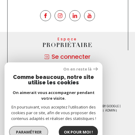
Espace
PROPRIÉTAIRE
Se connecter
On en reste là
Nous
Comme beaucoup, notre site
ADHÉRONS
utilise les cookies
On aimerait vous accompagner pendant
votre visite.
© 2026 | TOUS DROITS RÉSERVÉS | TRADUCTION POWERED BY GOOGLE |
En poursuivant, vous acceptez l'utilisation des
NOS HONORAIRES
PLAN DU SITE
MENTIONS LÉGALES
ADMIN
cookies par ce site, afin de vous proposer des
NOS PARTENAIRES
POLITIQUE RGPD
COOKIES
contenus adaptés et réaliser des statistiques !
PARAMÉTRER
OK POUR MOI !