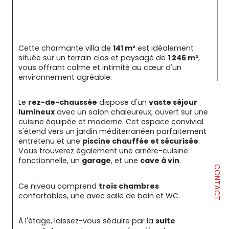
Cette charmante villa de 
141 m²
 est idéalement 
située sur un terrain clos et paysagé de 
1 246 m²
, 
vous offrant calme et intimité au cœur d'un 
environnement agréable.
Le 
rez-de-chaussée
 dispose d'un 
vaste séjour 
lumineux
 avec un salon chaleureux, ouvert sur une 
cuisine équipée et moderne. Cet espace convivial 
s'étend vers un jardin méditerranéen parfaitement 
entretenu et une 
piscine chauffée et sécurisée
. 
Vous trouverez également une arrière-cuisine 
fonctionnelle, un 
garage
, et une 
cave à vin
.
CONTACT
Ce niveau comprend 
trois chambres
confortables, une avec salle de bain et WC.
À l'étage, laissez-vous séduire par la 
suite 