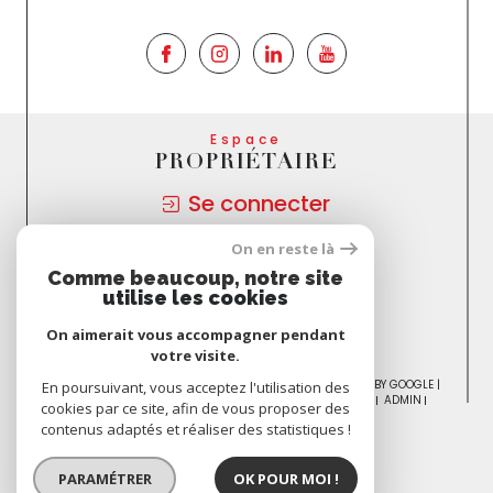
Espace
PROPRIÉTAIRE
Se connecter
On en reste là
Nous
Comme beaucoup, notre site
ADHÉRONS
utilise les cookies
On aimerait vous accompagner pendant
votre visite.
© 2026 | TOUS DROITS RÉSERVÉS | TRADUCTION POWERED BY GOOGLE |
En poursuivant, vous acceptez l'utilisation des
NOS HONORAIRES
PLAN DU SITE
MENTIONS LÉGALES
ADMIN
cookies par ce site, afin de vous proposer des
NOS PARTENAIRES
POLITIQUE RGPD
COOKIES
contenus adaptés et réaliser des statistiques !
PARAMÉTRER
OK POUR MOI !