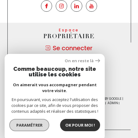
Espace
PROPRIÉTAIRE
Se connecter
On en reste là
Nous
Comme beaucoup, notre site
ADHÉRONS
utilise les cookies
On aimerait vous accompagner pendant
votre visite.
© 2026 | TOUS DROITS RÉSERVÉS | TRADUCTION POWERED BY GOOGLE |
En poursuivant, vous acceptez l'utilisation des
NOS HONORAIRES
PLAN DU SITE
MENTIONS LÉGALES
ADMIN
cookies par ce site, afin de vous proposer des
NOS PARTENAIRES
POLITIQUE RGPD
COOKIES
contenus adaptés et réaliser des statistiques !
PARAMÉTRER
OK POUR MOI !