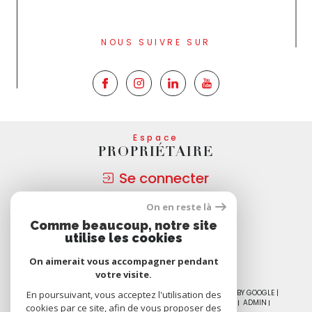
NOUS SUIVRE SUR
Espace
PROPRIÉTAIRE
Se connecter
On en reste là
Nous
Comme beaucoup, notre site
ADHÉRONS
utilise les cookies
On aimerait vous accompagner pendant
votre visite.
© 2026 | TOUS DROITS RÉSERVÉS | TRADUCTION POWERED BY GOOGLE |
En poursuivant, vous acceptez l'utilisation des
NOS HONORAIRES
PLAN DU SITE
MENTIONS LÉGALES
ADMIN
cookies par ce site, afin de vous proposer des