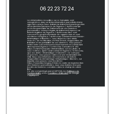
06 22 23 72 24
Les informations recueillies sur ce formulaire sont
enregistrées dans un fichier informatisé par La Boite Immo
agissant comme Sous-traitant du traitement pour la gestion
de la clientèle/prospects de l'Agence / du Réseau qui
reste Responsable du Traitement de vos Données
personnelles. La base légale du traitement repose sur
l'intérêt légitime de l'Agence / du Réseau. Elles sont
conservées jusqu'à demande de suppression et sont
destinées à l'Agence / au Réseau. Conformément à la loi «
informatique et libertés », vous disposez des droits
d’accès, de rectification, d’effacement, d’opposition, de
limitation et de portabilité de vos données. Vous pouvez
retirer votre consentement à tout moment en contactant
directement l’Agence / Le Réseau. Consultez le site
https://cnil.fr/fr pour plus d’informations sur vos droits. Si
vous estimez, après avoir contacté l'Agence / le Réseau,
que vos droits « Informatique et Libertés » ne sont pas
respectés, vous pouvez adresser une réclamation à la
CNIL. Nous vous informons de l’existence de la liste
d'opposition au démarchage téléphonique « Bloctel », sur
laquelle vous pouvez vous inscrire ici :
https://www.bloctel.gouv.fr Dans le cadre de la protection
des Données personnelles, nous vous invitons à ne pas
inscrire de Données sensibles dans le champ de saisie
libre.
Ce site est protégé par reCAPTCHA, les
Politiques de
Confidentialité
et les
Conditions d'Utilisation
de Google
s'appliquent.